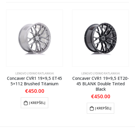
LENGVO LYDINIO RATLANKIAI
LENGVO LYDINIO RATLANKIAI
Concaver CVR1 19×9,5 ET45
Concaver CVR1 19×9,5 ET20-
5×112 Brushed Titanium
45 BLANK Double Tinted
Black
€
450.00
€
450.00
Į KREPŠELĮ
Į KREPŠELĮ