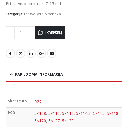
Pristatymo terminas: 7-15 d.d
Kategorija:
Lengvo lydinio ratlankiai
Į KREPŠELĮ
PAPILDOMA INFORMACIJA
Skersmuo
R22
PCD
5×108
,
5×110
,
5×112
,
5×114.3
,
5×115
,
5×118
,
5×120
,
5×127
,
5×130