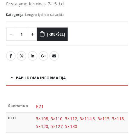
Pristatymo terminas: 7-15 d.d
Kategorija:
Lengvo lydinio ratlankiai
Į KREPŠELĮ
PAPILDOMA INFORMACIJA
Skersmuo
R21
PCD
5×108
,
5×110
,
5×112
,
5×114.3
,
5×115
,
5×118
,
5×120
,
5×127
,
5×130