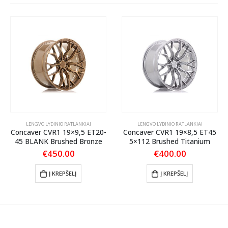
LENGVO LYDINIO RATLANKIAI
LENGVO LYDINIO RATLANKIAI
Concaver CVR1 19×9,5 ET20-
Concaver CVR1 19×8,5 ET45
45 BLANK Brushed Bronze
5×112 Brushed Titanium
€
450.00
€
400.00
Į KREPŠELĮ
Į KREPŠELĮ