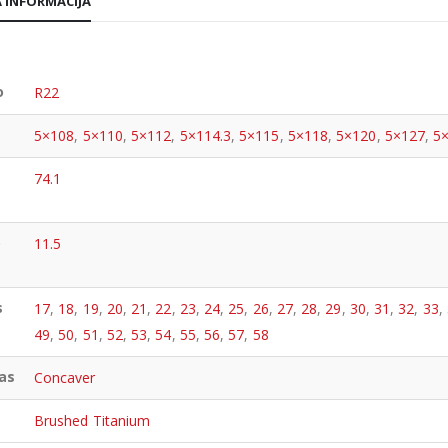
 INFORMACIJA
o
R22
5×108
,
5×110
,
5×112
,
5×114.3
,
5×115
,
5×118
,
5×120
,
5×127
,
5
74.1
o
11.5
s
17
,
18
,
19
,
20
,
21
,
22
,
23
,
24
,
25
,
26
,
27
,
28
,
29
,
30
,
31
,
32
,
33
,
49
,
50
,
51
,
52
,
53
,
54
,
55
,
56
,
57
,
58
as
Concaver
Brushed Titanium