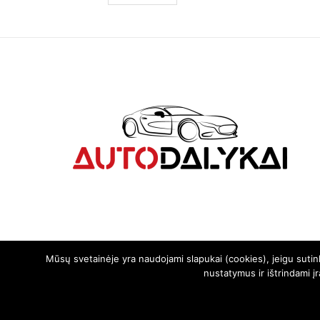
Mūsų svetainėje yra naudojami slapukai (cookies), jeigu suti
nustatymus ir ištrindami į
© 2024. Visos teisės saugomos | Svetainę sukūrė:
svetainesideja.lt