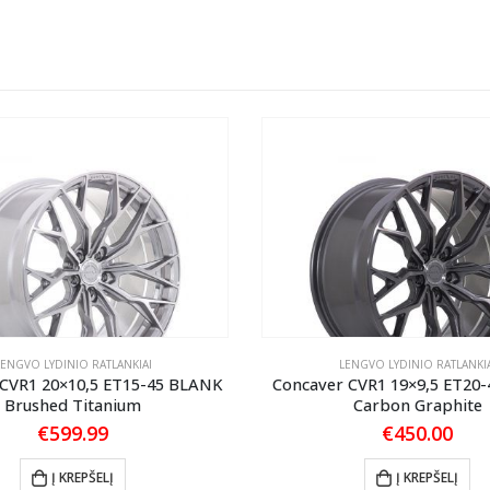
LENGVO LYDINIO RATLANKIAI
LENGVO LYDINIO RATLANKIA
 CVR1 20×10,5 ET15-45 BLANK
Concaver CVR1 19×9,5 ET20
Brushed Titanium
Carbon Graphite
€
599.99
€
450.00
Į KREPŠELĮ
Į KREPŠELĮ