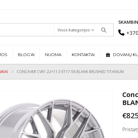
SKAMBIN
Visos kategorijos
+370
JOS
BLOG’AI
NUOMA
KONTAKTAI
DOVANŲ K
KIAI
CONCAVER CVR1 22×11,5 ET17-58 BLANK BRUSHED TITANIUM
Conc
BLAN
€
825
Pristat