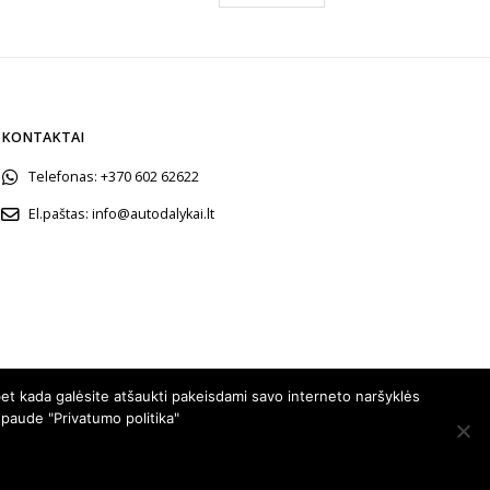
KONTAKTAI
Telefonas:
+370 602 62622
El.paštas:
info@autodalykai.lt
et kada galėsite atšaukti pakeisdami savo interneto naršyklės
spaude "Privatumo politika"