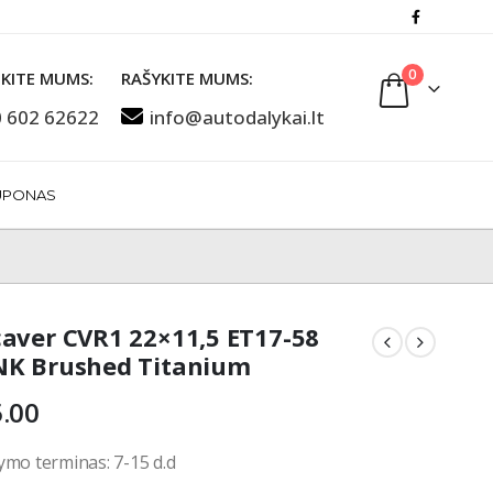
0
KITE MUMS:
RAŠYKITE MUMS:
 602 62622
info@autodalykai.lt
UPONAS
aver CVR1 22×11,5 ET17-58
K Brushed Titanium
.00
ymo terminas: 7-15 d.d