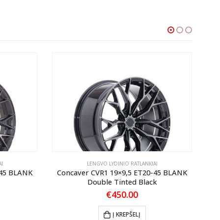
I
LENGVO LYDINIO RATLANKIAI
-45 BLANK
Concaver CVR1 19×9,5 ET20-45 BLANK
Co
Double Tinted Black
€
450.00
Į KREPŠELĮ