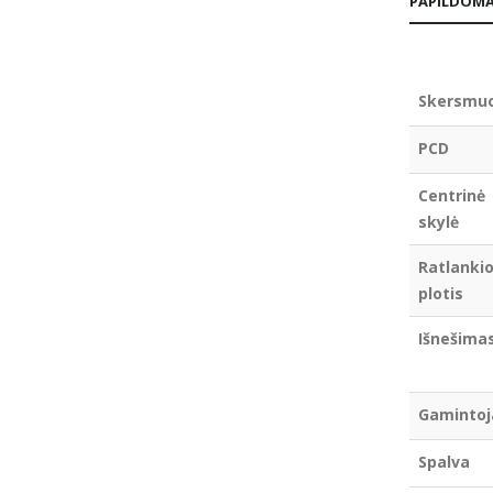
PAPILDOMA
Skersmu
PCD
Centrinė
skylė
Ratlanki
plotis
Išnešima
Gamintoj
Spalva