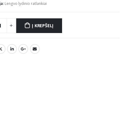
ja:
Lengvo lydinio ratlankiai
Į KREPŠELĮ