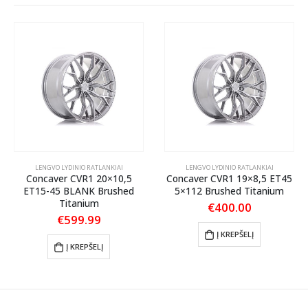
LENGVO LYDINIO RATLANKIAI
LENGVO LYDINIO RATLANKIAI
Concaver CVR1 20×10,5
Concaver CVR1 19×8,5 ET45
ET15-45 BLANK Brushed
5×112 Brushed Titanium
Titanium
€
400.00
€
599.99
Į KREPŠELĮ
Į KREPŠELĮ