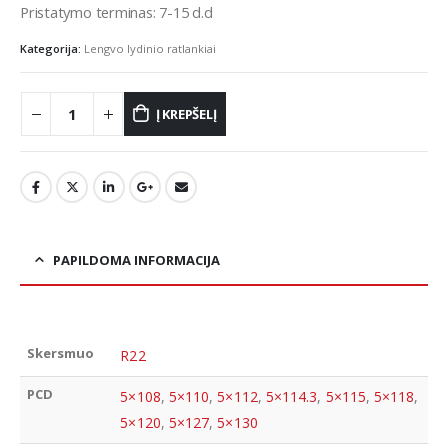
Pristatymo terminas: 7-15 d.d
Kategorija:
Lengvo lydinio ratlankiai
Į KREPŠELĮ
PAPILDOMA INFORMACIJA
Skersmuo
R22
PCD
5×108
,
5×110
,
5×112
,
5×114.3
,
5×115
,
5×118
,
5×120
,
5×127
,
5×130