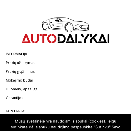
INFORMACIJA
Prekių užsakymas
Prekių grąžinimas
Mokėjimo būdai
Duomenų apsauga
Garantijos
KONTAKTAI
Telefonas:
+370 602 62622
Mūsų svetainėje yra naudojami slapukai (cookies), jeigu
sutinkate dėl slapukų naudojimo paspauskite "Sutinku" Savo
El.paštas:
info@autodalykai.lt