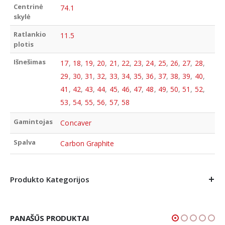
Centrinė
74.1
skylė
Ratlankio
11.5
plotis
Išnešimas
17
,
18
,
19
,
20
,
21
,
22
,
23
,
24
,
25
,
26
,
27
,
28
,
29
,
30
,
31
,
32
,
33
,
34
,
35
,
36
,
37
,
38
,
39
,
40
,
41
,
42
,
43
,
44
,
45
,
46
,
47
,
48
,
49
,
50
,
51
,
52
,
53
,
54
,
55
,
56
,
57
,
58
Gamintojas
Concaver
Spalva
Carbon Graphite
Produkto Kategorijos
PANAŠŪS PRODUKTAI