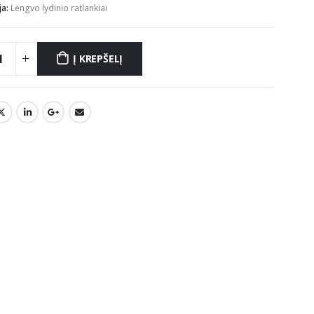
ja:
Lengvo lydinio ratlankiai
Į KREPŠELĮ