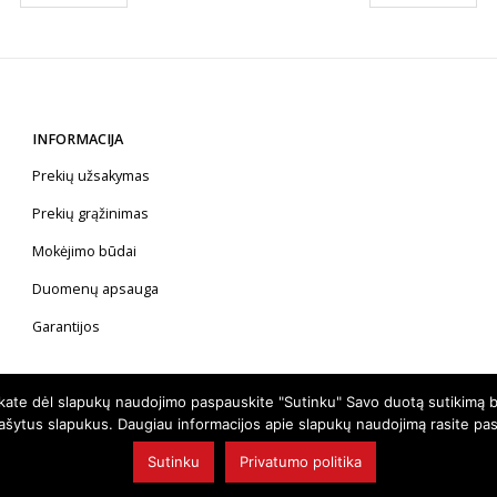
INFORMACIJA
Prekių užsakymas
Prekių grąžinimas
Mokėjimo būdai
Duomenų apsauga
Garantijos
nkate dėl slapukų naudojimo paspauskite "Sutinku" Savo duotą sutikimą b
rašytus slapukus. Daugiau informacijos apie slapukų naudojimą rasite pa
Sutinku
Privatumo politika