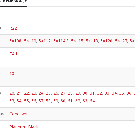
 INFORMACIJA
o
R22
5×108
,
5×110
,
5×112
,
5×114.3
,
5×115
,
5×118
,
5×120
,
5×127
,
5×
74.1
o
10
s
20
,
21
,
22
,
23
,
24
,
25
,
26
,
27
,
28
,
29
,
30
,
31
,
32
,
33
,
34
,
35
,
36
,
53
,
54
,
55
,
56
,
57
,
58
,
59
,
60
,
61
,
62
,
63
,
64
as
Concaver
Platinum Black