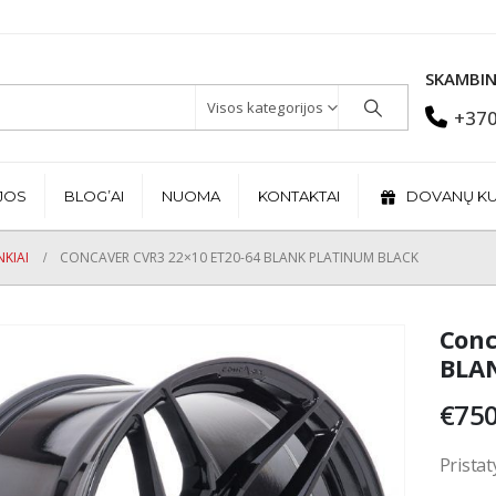
SKAMBIN
Visos kategorijos
+370
JOS
BLOG’AI
NUOMA
KONTAKTAI
DOVANŲ K
KIAI
CONCAVER CVR3 22×10 ET20-64 BLANK PLATINUM BLACK
Conc
BLAN
€
750
Pristat