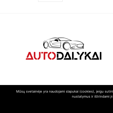
Mūsų svetainėje yra naudojami slapukai (cookies), jeigu suti
nustatymus ir ištrindami į
© 2024. Visos teisės saugomos | Svetainę sukūrė:
svetainesideja.lt