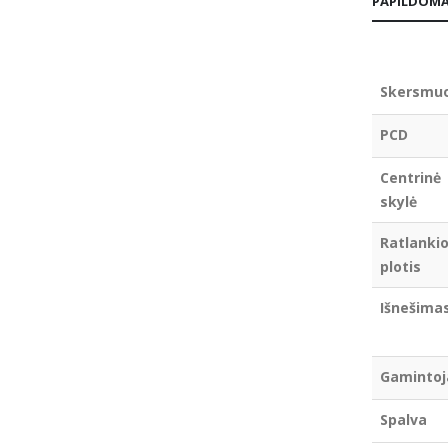
PAPILDOMA
Skersmu
PCD
Centrinė
skylė
Ratlanki
plotis
Išnešima
Gamintoj
Spalva