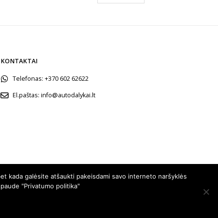
KONTAKTAI
Telefonas:
+370 602 62622
El.paštas:
info@autodalykai.lt
et kada galėsite atšaukti pakeisdami savo interneto naršyklės
spaude "Privatumo politika"