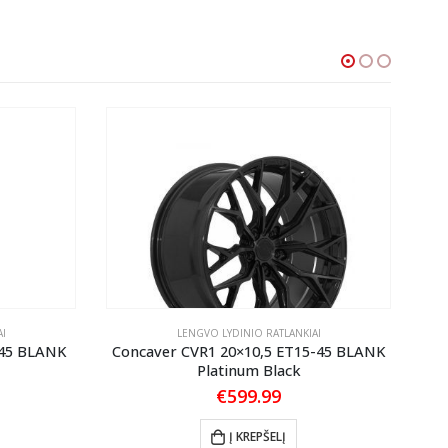
I
LENGVO LYDINIO RATLANKIAI
-45 BLANK
Concaver CVR1 20×10,5 ET15-45 BLANK
Platinum Black
€
599.99
Į KREPŠELĮ