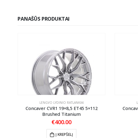
PANAŠŪS PRODUKTAI
LENGVO LYDINIO RATLANKIAI
ANK
Concaver CVR1 19×8,5 ET45 5×112
Concav
Brushed Titanium
€
400.00
Į KREPŠELĮ