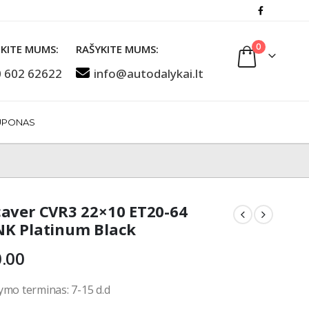
0
KITE MUMS:
RAŠYKITE MUMS:
 602 62622
info@autodalykai.lt
UPONAS
aver CVR3 22×10 ET20-64
K Platinum Black
.00
ymo terminas: 7-15 d.d